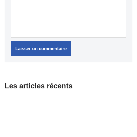
Les articles récents
Combien coûte le changement d’une courroie pour scooter ?
Équipements essentiels pour les motards passionnés
Honda dévoile sa première moto électrique WN7 : promesse
d’avenir ou compromis nécessaire ?