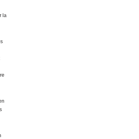
r la
es
ire
 en
s
n