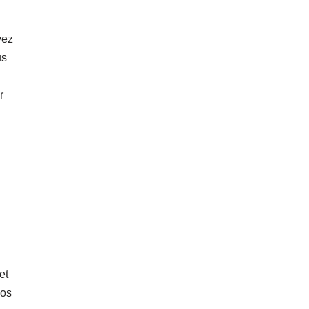
vez
us
r
et
vos