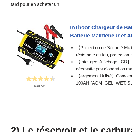
tard pour en acheter un.
InThoor Chargeur de Batt
Batterie Mainteneur et A
【Protection de Sécurité Mult
résistante au feu, protection 
【Intelligent Affichage LCD】C
nécessite pas d'opération manu
【argement Utilisé】Convient a
100AH ​​(AGM, GEL, WET, SLA,
430 Avis
2) Le réservoir et le carbur