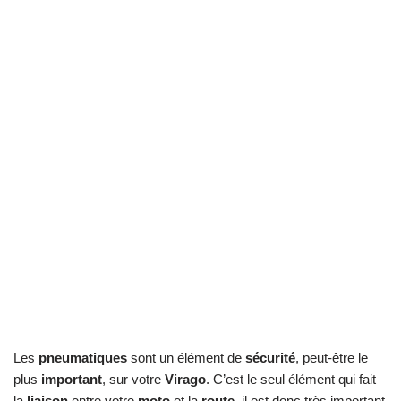
Les
pneumatiques
sont un élément de
sécurité
, peut-être le
plus
important
, sur votre
Virago
. C’est le seul élément qui fait
la
liaison
entre votre
moto
et la
route
, il est donc très important