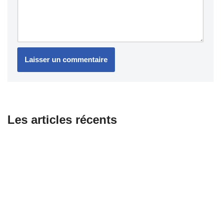
Les articles récents
Combien coûte le changement d’une courroie pour scooter ?
Équipements essentiels pour les motards passionnés
Honda dévoile sa première moto électrique WN7 : promesse
d’avenir ou compromis nécessaire ?
Les 5 produits incontournables pour entretenir sa moto sans