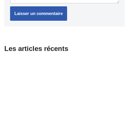
Les articles récents
Combien coûte le changement d’une courroie pour scooter ?
Équipements essentiels pour les motards passionnés
Honda dévoile sa première moto électrique WN7 : promesse
d’avenir ou compromis nécessaire ?
Les 5 produits incontournables pour entretenir sa moto sans
sortir du garage
Jet ou intégral : quel casque privilégier pour circuler en ville au
quotidien ?