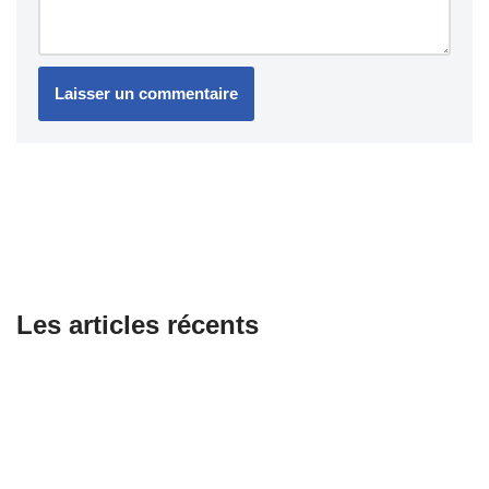
Les articles récents
Combien coûte le changement d’une courroie pour scooter ?
Équipements essentiels pour les motards passionnés
Honda dévoile sa première moto électrique WN7 : promesse