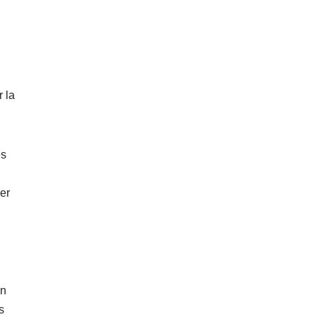
r la
es
ier
en
s