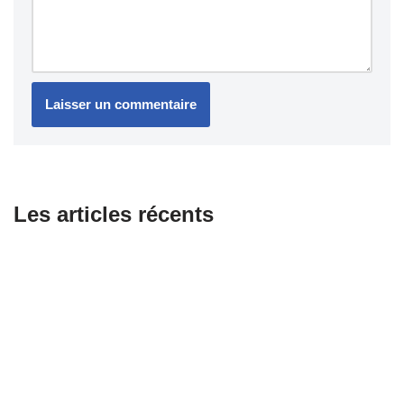
Les articles récents
Combien coûte le changement d’une courroie pour scooter ?
Équipements essentiels pour les motards passionnés
Honda dévoile sa première moto électrique WN7 : promesse
d’avenir ou compromis nécessaire ?
Les 5 produits incontournables pour entretenir sa moto sans