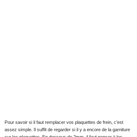
Pour savoir si il faut remplacer vos plaquettes de frein, c’est
assez simple. Il suffit de regarder si il y a encore de la garniture
sur les plaquettes. En dessous de 2mm, il faut penser à les