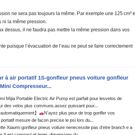
ression ne sera pas toujours la même. Par exemple une 125 cm³ e
 ni la même pression.
ux dessus, il ne faudra pas mettre la même pression dans vos
nte puisque l’évacuation de l’eau ne peut se faire correctement
 à air portatif 1S-gonfleur pneus voiture gonfleur
,Mini Compresseur...
mi Mijia Portable Electric Air Pump est parfait pour lesvelos de
er sur des velos plus communs.assez puissant pour...
et automatiquement】
N'ayez plus peur de trop gonfler vos
portatif mesure de facon precise le psi lors du...
tte Xiaomi gonfleur pneus voiture nenecessite pas d'etre branch e a
 II est compact et leger, dimensions du...