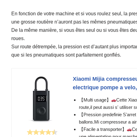
En fonction de votre machine et si vous roulez seul, la p
une grosse routière n’auront pas les mêmes pneumatiques
De la même manière, si vous êtes seul ou si vous êtes de
roues.
Sur route détrempée, la pression est d’autant plus importa
que si les pneumatiques sont parfaitement gonflés.
Xiaomi Mijia compresseur
electrique pompe a velo
【Multi usage】
Cette Xiao
route,il peut aussi s' utilis
【Pression predefinie S'arr
ballons.Mi compresseur a air 
【Facile a transporter】
Ce
une alimentation pour marcher