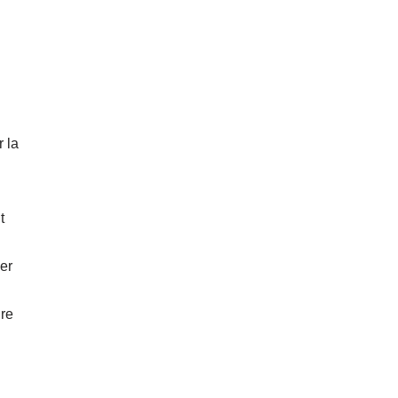
r la
t
ier
ire