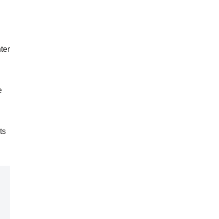
ter
e
ts