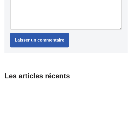
Les articles récents
Combien coûte le changement d’une courroie pour scooter ?
Équipements essentiels pour les motards passionnés
Honda dévoile sa première moto électrique WN7 : promesse
d’avenir ou compromis nécessaire ?