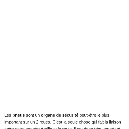
Les
pneus
sont un
organe de sécurité
peut-être le plus
important sur un 2 roues. C’est la seule chose qui fait la liaison
entre votre scooter Aprilia et la route, il est donc très important