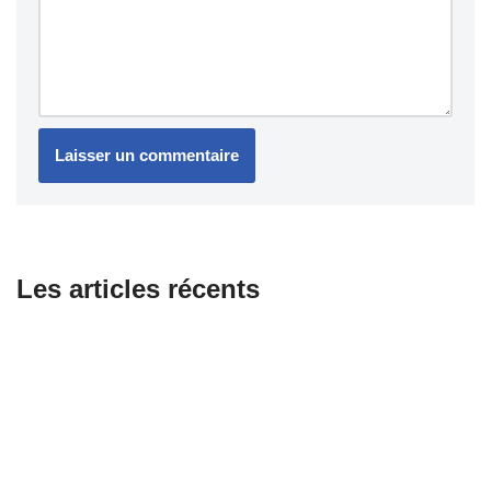
Les articles récents
Combien coûte le changement d’une courroie pour scooter ?
Équipements essentiels pour les motards passionnés
Honda dévoile sa première moto électrique WN7 : promesse
d’avenir ou compromis nécessaire ?