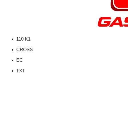
110 K1
CROSS
EC
TXT