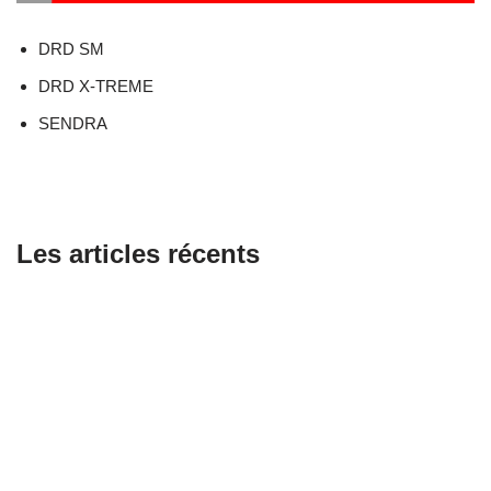
DRD SM
DRD X-TREME
SENDRA
Les articles récents
Combien coûte le changement d’une courroie pour scooter ?
Équipements essentiels pour les motards passionnés
Honda dévoile sa première moto électrique WN7 : promesse
d’avenir ou compromis nécessaire ?
Les 5 produits incontournables pour entretenir sa moto sans