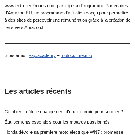
Cookies & Compagnie
Sous le nom mignon de «
Cookie
» se cache en fait un petit
fichier texte qu’un site internet demande à votre navigateur
internet de créer sur votre ordinateur.
Ce fichier, que seul le site internet ayant demandé sa création
peut lire, est renvoyé au site à sa demande par votre navigateur.
Ce fichier texte, contient des informations qui permettent au site
de vous reconnaître et par exemple de savoir que c’est vous qui
avez posté un commentaire, et donc de pré-remplir les champs
avec votre nom et email pour la prochaine fois.
Les outils de statistique tiers s’en servent également afin de
savoir combien de fois vous avez visité notre site internet et
quelles étaient les pages qui vous ont intéressé.